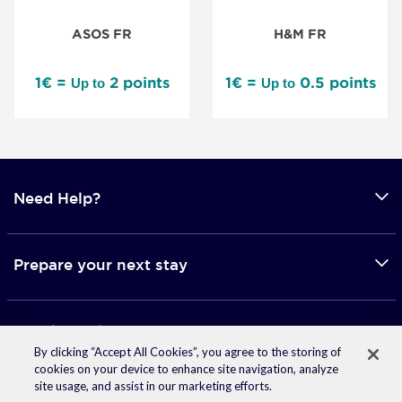
ASOS FR
H&M FR
1€ =
2 points
1€ =
0.5 points
Up to
Up to
Need Help?
Prepare your next stay
Mobile applications
By clicking “Accept All Cookies”, you agree to the storing of
cookies on your device to enhance site navigation, analyze
site usage, and assist in our marketing efforts.
© 2026 Accor -
Terms of use
-
Privacy Policy