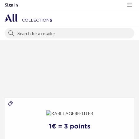
Sign in
Me
Search
Search
KARL
LAGERFELD
1€ = 3 points
FR
-