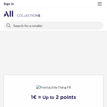
Sign in
Me
Search
Search
1€ =
2 points
Up to