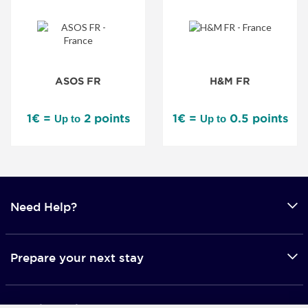
ASOS FR
H&M FR
1€ =
2 points
1€ =
0.5 points
Up to
Up to
Need Help?
Prepare your next stay