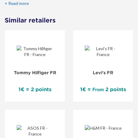
homme, vestes homme, sacs homme, doudounes sans manches
+ Read more
homme, t-shirts homme, robes femme, vestes femme, jeans femme
et bien plus encore.
Similar retailers
Tommy Hilfiger FR
Levi's FR
1€ = 2 points
1€ =
2 points
From