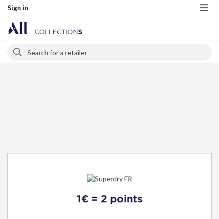
Sign in
Me
Search
Search
1€ = 2 points