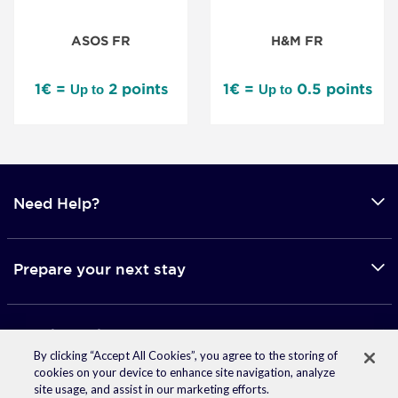
ASOS FR
H&M FR
1€ =
2 points
1€ =
0.5 points
Up to
Up to
Need Help?
Prepare your next stay
Mobile applications
By clicking “Accept All Cookies”, you agree to the storing of
cookies on your device to enhance site navigation, analyze
site usage, and assist in our marketing efforts.
© 2026 Accor -
Terms of use
-
Privacy Policy