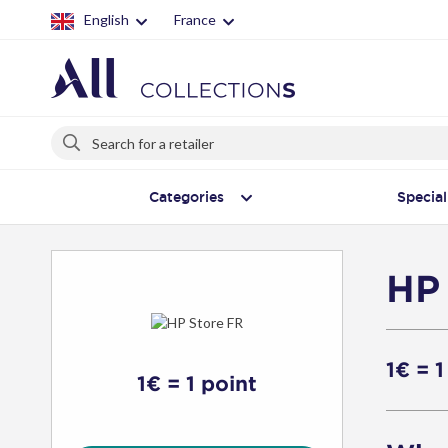
English
France
Search
Search
Categories
Special
HP
1€ = 1
1€ = 1 point