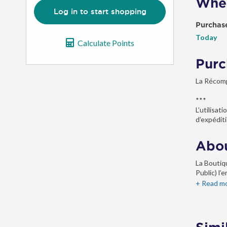
When
Log in to start shopping
Purchas
Today
Calculate Points
Purc
La Récomp
***
L’utilisa
d’expéditi
Abou
La Boutiq
Public) l
+ Read m