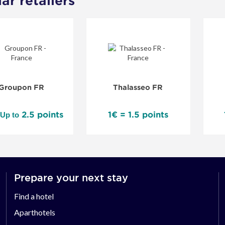
lar retailers
Groupon FR
Thalasseo FR
2.5 points
1€ = 1.5 points
Up to
Prepare your next stay
Find a hotel
Aparthotels