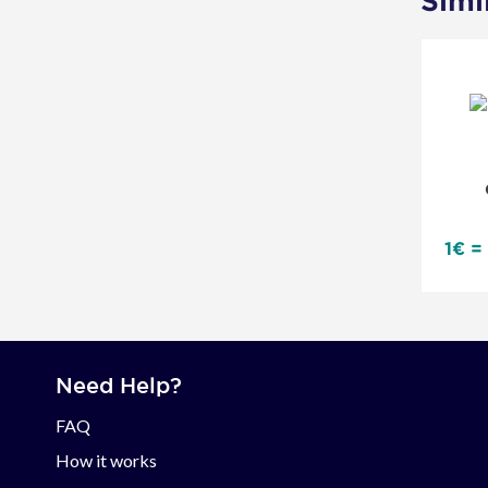
Simi
1€ =
Need Help?
FAQ
How it works