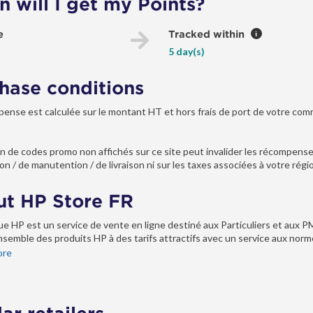
 will I get my Points?
e
Tracked within
i
5 day(s)
hase conditions
ense est calculée sur le montant HT et hors frais de port de votre co
tion de codes promo non affichés sur ce site peut invalider les récompens
on / de manutention / de livraison ni sur les taxes associées à votre région 
t HP Store FR
ue HP est un service de vente en ligne destiné aux Particuliers et aux P
’ensemble des produits HP à des tarifs attractifs avec un service aux nor
ore