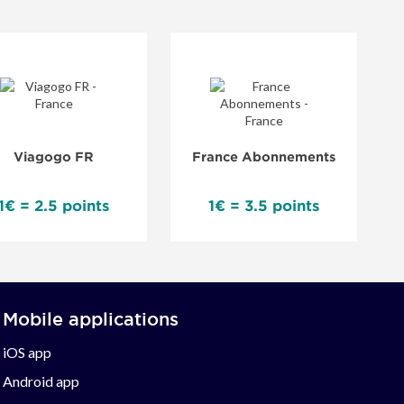
Viagogo FR
France Abonnements
1€ = 2.5 points
1€ = 3.5 points
Mobile applications
iOS app
Android app