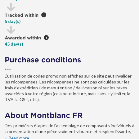
Tracked within
i
5 day(s)
Awarded within
i
45 day(s)
Purchase conditions
***
L’utilisation de codes promo non affichés sur ce site peut invalider
les récompenses. Les récompenses ne sont pas calculées sur les
frais d’expédition / de manutention / de livraison ni sur les taxes
associées à votre région (cela peut inclure, mais sans s’y limiter, la
TVA, la GST, etc.).
About Montblanc FR
Des premières étapes de l'assemblage de composants individuels à
la présentation d'une pièce vraiment vibrante et resplendissante,
nos produits deviennent les compagnons d'un style de vie qui vous
+ Read more