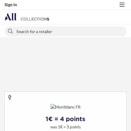
Sign in
Me
Search
Search
Montblanc
FR
1€ = 4 points
-
Special
1€ = 3 points
was