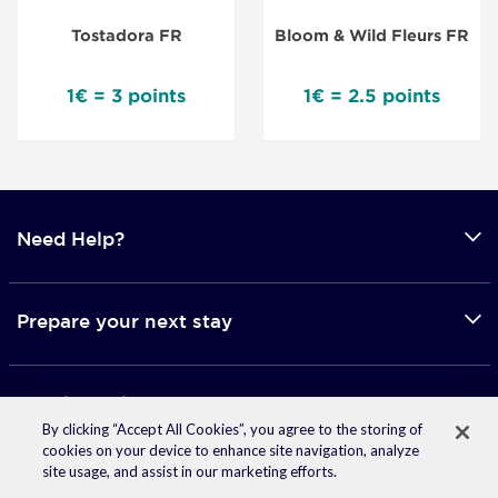
Tostadora FR
Bloom & Wild Fleurs FR
1€ = 3 points
1€ = 2.5 points
Need Help?
Prepare your next stay
Mobile applications
By clicking “Accept All Cookies”, you agree to the storing of
cookies on your device to enhance site navigation, analyze
site usage, and assist in our marketing efforts.
© 2026 Accor -
Terms of use
-
Privacy Policy