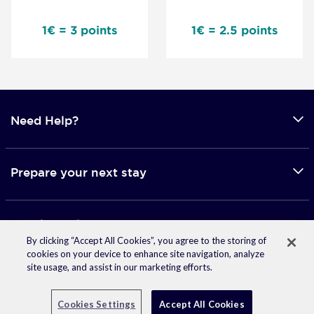
1€ = 3 points
1€ = 2.5 points
Need Help?
Prepare your next stay
Mobile applications
By clicking “Accept All Cookies”, you agree to the storing of
cookies on your device to enhance site navigation, analyze
site usage, and assist in our marketing efforts.
© 2026 Accor -
Terms of use
-
Privacy Policy
Facebook
Twitter
Linkedin
Instagram
Pinterest
Youtube
Cookies Settings
Accept All Cookies