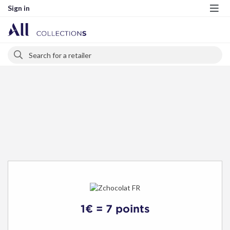
Sign in
Me
Search
Search
1€ = 7 points