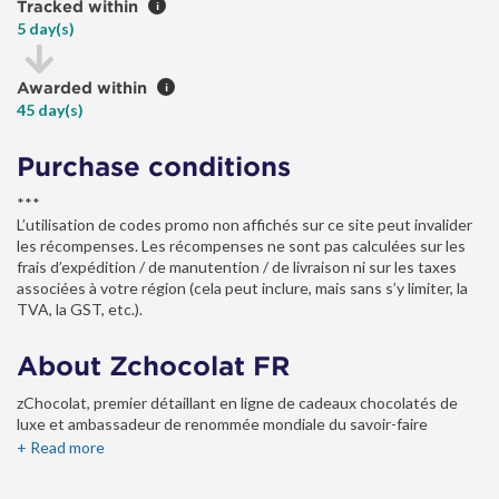
Tracked within
i
5 day(s)
Awarded within
i
45 day(s)
Purchase conditions
***
L’utilisation de codes promo non affichés sur ce site peut invalider
les récompenses. Les récompenses ne sont pas calculées sur les
frais d’expédition / de manutention / de livraison ni sur les taxes
associées à votre région (cela peut inclure, mais sans s’y limiter, la
TVA, la GST, etc.).
About Zchocolat FR
zChocolat, premier détaillant en ligne de cadeaux chocolatés de
luxe et ambassadeur de renommée mondiale du savoir-faire
chocolatier français, dévoile un chocolat en forme unique avec 26
+ Read more
recettes différentes. Chaque recette est réalisée en France par
Pascal Caffet, Champion du Monde Chocolatier. La présentation