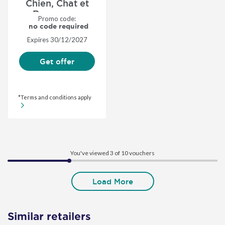
Chien, Chat et
Rongeur....
Promo code:
no code required
Expires
30/12/2027
Get offer
*Terms and conditions apply
You've viewed 3 of
10
vouchers
Load More
Similar retailers