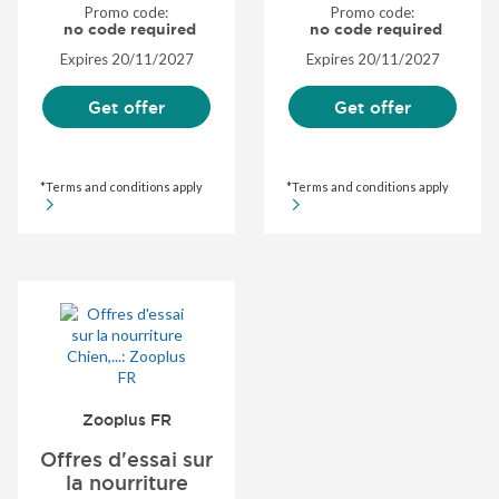
Chronopost
Promo code:
Promo code:
Pickup...
no code required
no code required
Expires
20/11/2027
Expires
20/11/2027
Get offer
Get offer
*Terms and conditions apply
*Terms and conditions apply
Zooplus FR
Offres d'essai sur
la nourriture