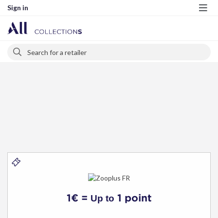
Sign in
Me
Search
Search
Zooplus
FR
1€ =
1 point
Up to
-
Vouchers