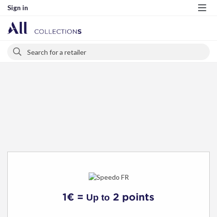
Sign in
Me
Search
Search
1€ =
2 points
Up to