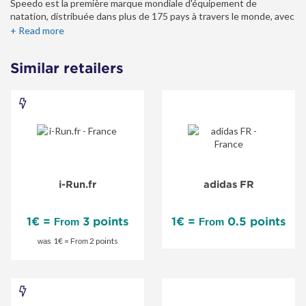
Speedo est la première marque mondiale d'équipement de
natation, distribuée dans plus de 175 pays à travers le monde, avec
des ventes brutes de plus de 500 millions de dollars. Speedo est
+ Read more
synonyme de natation: après avoir introduit le premier maillot de
bain haute performance en 1928, il reste toujours au sommet de sa
Similar retailers
catégorie grâce à l'innovation, la créativité et une portée mondiale.
i-
Run.fr
-
Special
i-Run.fr
adidas FR
Offer
1€ =
3 points
1€ =
0.5 points
From
From
1€ =
2 points
was
From
Nike