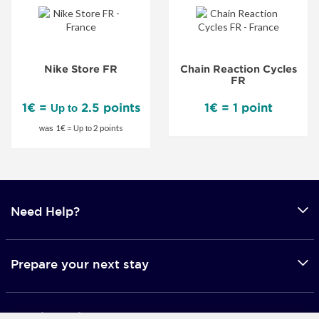
Store
FR
-
Nike Store FR
Chain Reaction Cycles
Special
FR
Offer
1€ =
2.5 points
1€ = 1 point
Up to
1€ =
2 points
was
Up to
Need Help?
Prepare your next stay
Mobile applications