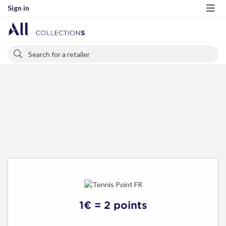
Sign in
Me
Search
Search
1€ = 2 points