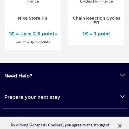
FR
-
Nike Store FR
Chain Reaction Cycles
Special
FR
Offer
1€ =
2.5 points
1€ = 1 point
Up to
1€ =
2 points
was
Up to
Need Help?
Prepare your next stay
Mobile applications
By clicking “Accept All Cookies”, you agree to the storing of