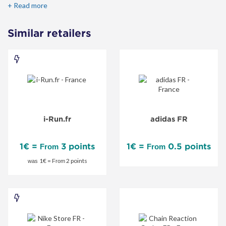
de 100 marques différentes. De la chaussure adidas jusqu’aux
+ Read more
cordages Yonex Poly Tour Pro, vous y trouverez tout.
Similar retailers
i-
Run.fr
-
Special
i-Run.fr
adidas FR
Offer
1€ =
3 points
1€ =
0.5 points
From
From
1€ =
2 points
was
From
Nike
Store