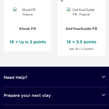
GetYourGuide
FR
-
Special
Klook FR
GetYourGuide FR
Offer
1€ =
2 points
1€ = 3.5 points
Up to
1€ = 2.5 points
was
Need Help?
Prepare your next stay