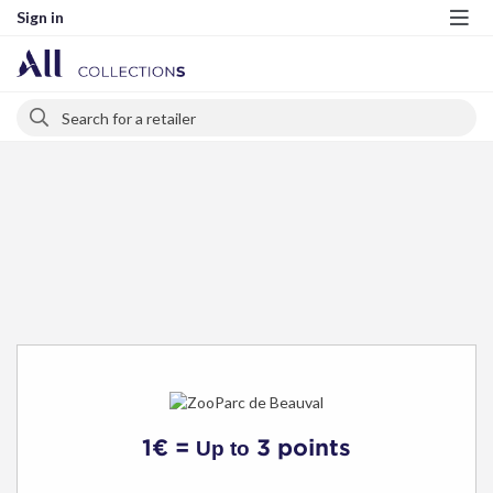
Sign in
Me
Search
Search
1€ =
3 points
Up to