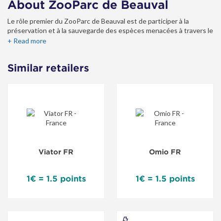
About ZooParc de Beauval
Le rôle premier du ZooParc de Beauval est de participer à la
préservation et à la sauvegarde des espèces menacées à travers le
monde. Pour cela, nous avons créé l’association « Beauval Nature »
+ Read more
qui soutient de nombreux projets et d’associations qui œuvrent
sur le terrain, à travers le monde.
Similar retailers
Il a également un rôle de sensibilisation auprès du grand public. En
effet, ce sont à travers ces rencontres avec les animaux et par le
biais des informations que nous leur fournissons que nos visiteurs
prennent, si ce n’est pas déjà le cas, conscience de l’enjeu à
sauvegarder la biodiversité de notre planète.
Viator FR
Omio FR
1€ = 1.5 points
1€ = 1.5 points