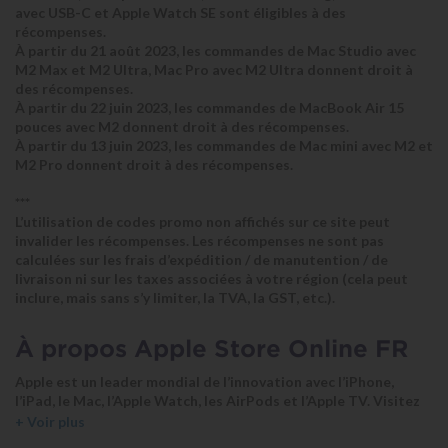
avec USB-C et Apple Watch SE sont éligibles à des
récompenses.
À partir du 21 août 2023, les commandes de Mac Studio avec
M2 Max et M2 Ultra, Mac Pro avec M2 Ultra donnent droit à
des récompenses.
À partir du 22 juin 2023, les commandes de MacBook Air 15
pouces avec M2 donnent droit à des récompenses.
À partir du 13 juin 2023, les commandes de Mac mini avec M2 et
M2 Pro donnent droit à des récompenses.
***
L’utilisation de codes promo non affichés sur ce site peut
invalider les récompenses. Les récompenses ne sont pas
calculées sur les frais d’expédition / de manutention / de
livraison ni sur les taxes associées à votre région (cela peut
inclure, mais sans s’y limiter, la TVA, la GST, etc.).
À propos Apple Store Online FR
Apple est un leader mondial de l’innovation avec l’iPhone,
l’iPad, le Mac, l’Apple Watch, les AirPods et l’Apple TV. Visitez
l’Apple Store en ligne pour découvrir les derniers produits et
+ Voir plus
accessoires, avec une livraison rapide et gratuite ainsi que des