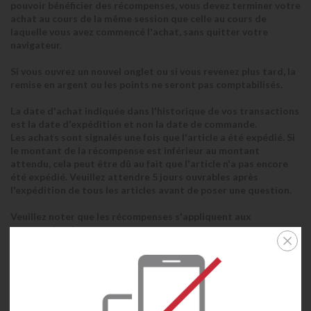
pouvoir bénéficier des récompenses, vous devez terminer votre
achat au cours de la même session que celle au cours de
laquelle vous avez commencé l'achat, sans quitter votre
navigateur.
Si vous ouvrez un nouvel onglet ou si vous revenez plus tard, la
remise en argent ou les points ne seront pas comptabilisés.
La date d'achat indiquée dans l'historique de vos transactions
est la date d'expédition et non la date de commande.
Les achats sont signalés une fois que l'article a été expédié. Si
le montant de la récompense est inférieur au montant
attendu, cela peut être dû au fait que l'article n'a pas encore
été expédié. Veuillez attendre 5 jours ouvrables après
l'expédition de tous les articles avant de poser une question.
Veuillez noter que les récompenses s'appliquent aux
commandes de :
À partir du 8 avril 2026, les commandes d’iPhone Air seront
éligibles aux récompenses.
À partir du 16 mars 2026, les commandes de l’iPad Air (M4) et
des MacBook Air 13” et 15” (M5) seront éligibles aux
récompenses.