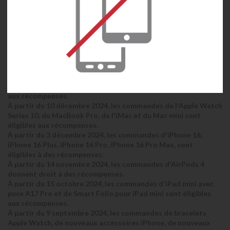
À compter du 3 mars 2026, les commandes de MacBook Pro
(M5) seront éligibles aux récompenses.
À compter du 3 décembre 2025, les commandes de l’Apple
Watch Ultra 3 seront éligibles aux récompenses.
À partir du 24 novembre 2025, les commandes des AirPods Pro
3, Apple Watch Series 11 et Apple Watch SE 3 sont éligibles aux
récompenses.
À partir du 27 mars 2025, les commandes d'iPhone 16e, d'iPad,
d'iPad Air, de MacBook Air et de Mac Studio seront éligibles
aux récompenses.
À partir du 10 décembre 2024, les commandes de l'Apple Watch
Series 10, du MacBook Pro, de l'iMac et du Mac mini sont
éligibles aux récompenses.
À partir du 3 décembre 2024, les commandes d'iPhone 16,
iPhone 16 Plus, iPhone 16 Pro, iPhone 16 Pro Max, sont
éligibles à des récompenses.
À partir du 14 novembre 2024, les commandes d'AirPods 4
donnent droit à des récompenses.
À partir du 15 octobre 2024, les commandes d'iPad mini avec
puce A17 Pro et de Smart Folio pour iPad mini sont éligibles
aux récompenses.
À partir du 9 septembre 2024, les commandes de bracelets
Apple Watch, de nouveaux accessoires iPhone, de nouveaux