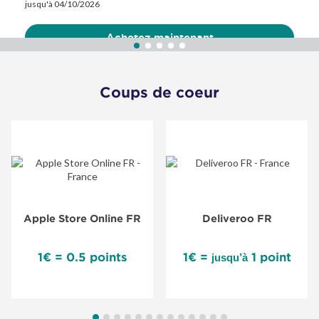
jusqu'à 04/10/2026
jusqu'à 04/10/2026
Achetez maintenant
Achetez maintenant
Coups de coeur
Apple Store Online FR
Deliveroo FR
1€ = 0.5 points
1€ =
1 point
jusqu’à