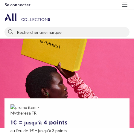
Se connecter
Me
Rechercher
Rechercher
1€ =
1€ =
4 points
2.5 points
jusqu’à
jusqu’à
au lieu de
au lieu de
1€ =
1€ =
jusqu’à
jusqu’à
3 points
2 points