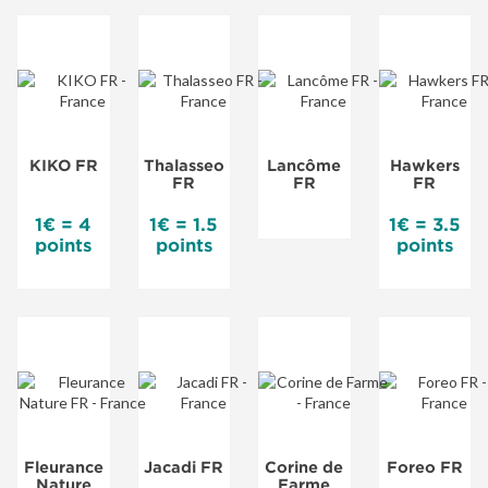
KIKO FR
Thalasseo
Lancôme
Hawkers
FR
FR
FR
1€ = 4
1€ = 1.5
1€ = 3.5
points
points
points
Fleurance
Jacadi FR
Corine de
Foreo FR
Nature
Farme