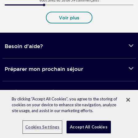
Vous avez vu 18 de
59
commerçants
Voir plus
Besoin d'aide?
Préparer mon prochain séjour
Applications mobile
By clicking “Accept All Cookies”, you agree to the storing of
cookies on your device to enhance site navigation, analyze
site usage, and assist in our marketing efforts.
© 2026 Accor -
Mentions légales
-
Données personnelles
Facebook
Twitter
Linkedin
Instagram
Pinterest
Youtube
Cookies Settings
Accept All Cookies