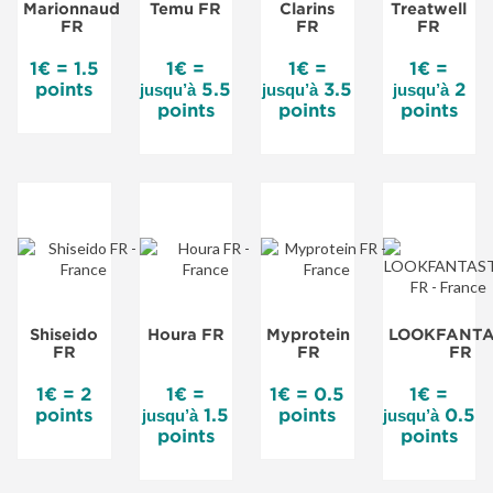
Marionnaud
Temu FR
Clarins
Treatwell
FR
FR
FR
1€ = 1.5
1€ =
1€ =
1€ =
points
5.5
3.5
2
jusqu’à
jusqu’à
jusqu’à
points
points
points
Shiseido
Houra FR
Myprotein
LOOKFANTA
FR
FR
FR
1€ = 2
1€ =
1€ = 0.5
1€ =
points
1.5
points
0.5
jusqu’à
jusqu’à
points
points