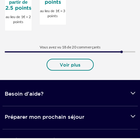
points
partir de
2.5 points
1€ = 3
au lieu de
points
1€ = 2
au lieu de
points
Vous avez vu 18 de
20
commerçants
Voir plus
Besoin d'aide?
Préparer mon prochain séjour
Applications mobile