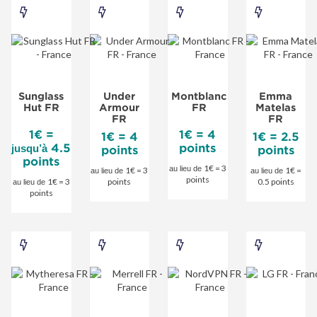
Sunglass
Under
Montblanc
Emma
Hut
Armour
FR
Matelas
FR
FR
-
FR
-
-
Offre
-
Sunglass
Under
Montblanc
Emma
Offre
Offre
spéciale
Offre
Hut FR
Armour
FR
Matelas
spéciale
spéciale
spéciale
FR
FR
1€ =
1€ = 4
1€ = 4
1€ = 2.5
4.5
points
jusqu’à
points
points
points
1€ = 3
au lieu de
1€ = 3
1€ =
au lieu de
au lieu de
points
1€ = 3
points
0.5 points
au lieu de
points
Mytheresa
Merrell
NordVPN
LG
FR
FR
FR
FR
-
-
-
-
Offre
Offre
Offre
Offre