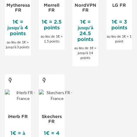
Mytheresa
Merrell
NordVPN
LG FR
spéciale
spéciale
spéciale
spéciale
FR
FR
FR
1€ =
1€ = 2.5
1€ =
1€ = 3
4
points
points
jusqu’à
jusqu’à
points
24.5
1€ =
1€ = 1
au lieu de
au lieu de
points
1.5 points
point
1€ =
au lieu de
3 points
jusqu’à
1€ =
au lieu de
14
jusqu’à
points
iHerb
Skechers
FR
FR
-
-
Offre
Offre
iHerb FR
Skechers
spéciale
spéciale
FR
1€ =
1€ = 4
à