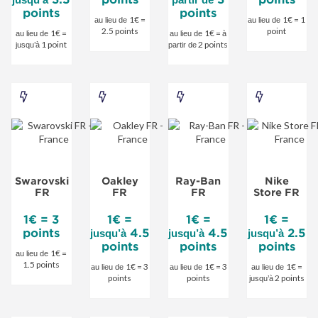
points
points
1€ =
1€ = 1
au lieu de
au lieu de
2.5 points
point
1€ =
1€ =
au lieu de
au lieu de
à
1 point
2 points
jusqu’à
partir de
Swarovski
Oakley
Ray-
Nike
FR
FR
Ban
Store
-
-
FR
FR
Offre
Offre
-
-
Swarovski
Oakley
Ray-Ban
Nike
spéciale
spéciale
Offre
Offre
FR
FR
FR
Store FR
spéciale
spéciale
1€ = 3
1€ =
1€ =
1€ =
points
4.5
4.5
2.5
jusqu’à
jusqu’à
jusqu’à
points
points
points
1€ =
au lieu de
1.5 points
1€ = 3
1€ = 3
1€ =
au lieu de
au lieu de
au lieu de
points
points
2 points
jusqu’à