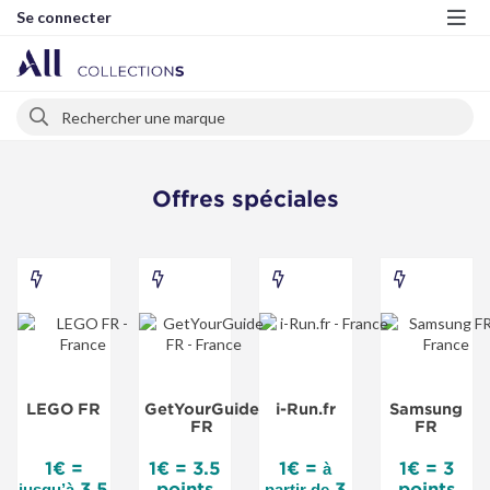
Se connecter
Me
Rechercher
Rechercher
Offres spéciales
LEGO
GetYourGuide
i-
Samsung
FR
FR
Run.fr
FR
-
-
-
-
Offre
Offre
Offre
Offre
LEGO FR
GetYourGuide
i-Run.fr
Samsung
spéciale
spéciale
spéciale
spéciale
FR
FR
1€ =
1€ = 3.5
1€ =
1€ = 3
à
3.5
points
3
points
jusqu’à
partir de