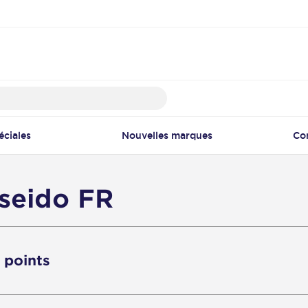
éciales
Nouvelles marques
Co
iseido FR
2 points