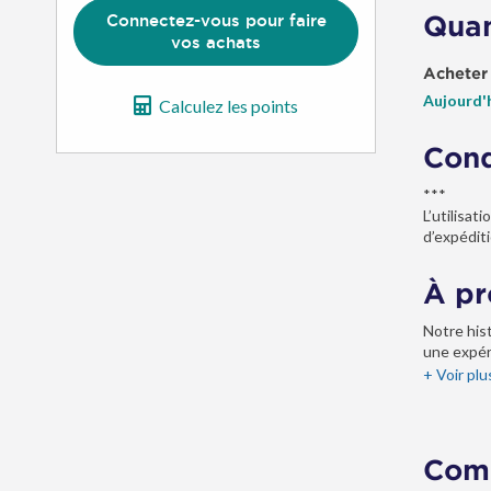
Quan
Connectez-vous pour faire
vos achats
Acheter
Aujourd'
Calculez les points
Cond
***
L’utilisa
d’expéditi
À pr
Notre hist
une expér
occidenta
+ Voir plu
Comm