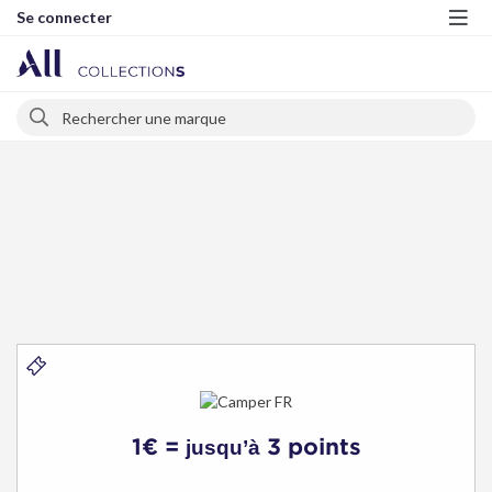
Se connecter
Me
Rechercher
Rechercher
Camper
FR
1€ =
3 points
jusqu’à
-
Bons