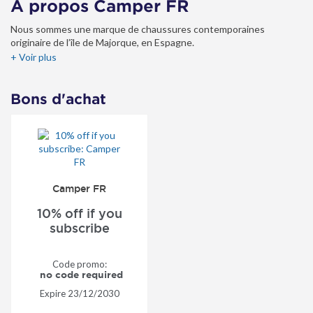
À propos Camper FR
Nous sommes une marque de chaussures contemporaines
originaire de l’île de Majorque, en Espagne.
+ Voir plus
Fondée en 1975, notre entreprise familiale possède un riche
héritage en cordonnerie lui permettant de créer des modèles
uniques.
Bons d'achat
Nous développons chaque collection en adoptant une approche
créative qui encourage les concepts de design inventifs.
Notre identité visuelle reflète notre goût pour les approches
originales et non conventionnelles de la communication.
Camper FR
Nous valorisons la variété et l’individualité.
10% off if you
subscribe
Code promo:
no code required
Expire
23/12/2030