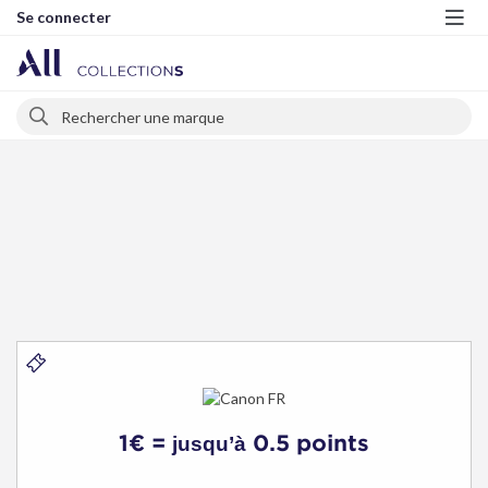
Se connecter
Me
Rechercher
Rechercher
Canon
FR
1€ =
0.5 points
jusqu’à
-
Bons