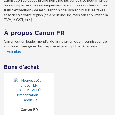
L’utilisation de codes promo non affichés sur ce site peut invalider
les récompenses. Les récompenses ne sont pas calculées sur les
frais d’expédition / de manutention / de livraison ni sur les taxes
associées à votre région (cela peut inclure, mais sans s’y limiter, la
TVA, la GST, etc.).
À propos Canon FR
Canon est un leader mondial de l'innovation et un fournisseur de
solutions d'imagerie d'entreprise et grand public. Avec nos
produits innovants, nous invitons nos clients et partenaires à
+ Voir plus
découvrir un univers d'histoires, d'expériences et de couleurs.
Bons d'achat
Canon FR