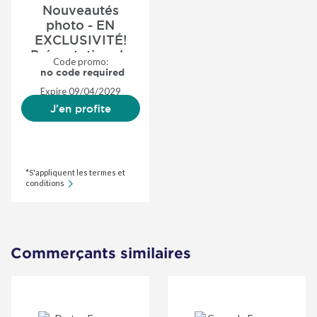
Nouveautés
photo - EN
EXCLUSIVITÉ!
Présentation du
Code promo:
nouveau...
no code required
Expire
09/04/2029
J'en profite
*S'appliquent les termes et
conditions
Commerçants similaires