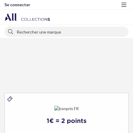
Se connecter
Me
Rechercher
Rechercher
bonprix
FR
1€ = 2 points
-
Bons