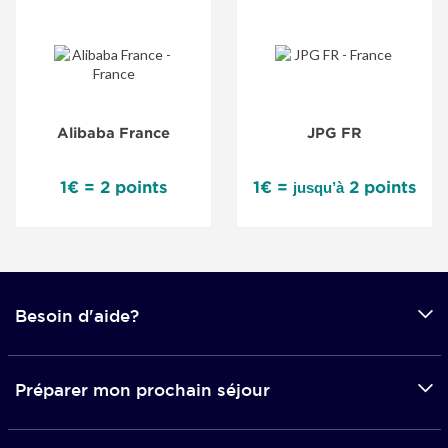
Alibaba France
JPG FR
1€ = 2 points
1€ =
2 points
jusqu’à
Besoin d'aide?
Préparer mon prochain séjour