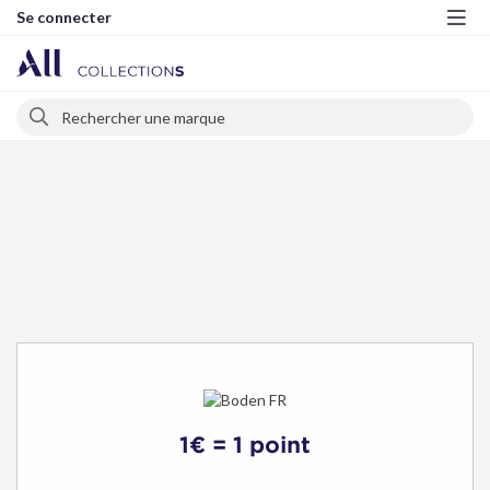
Se connecter
Me
Rechercher
Rechercher
1€ = 1 point