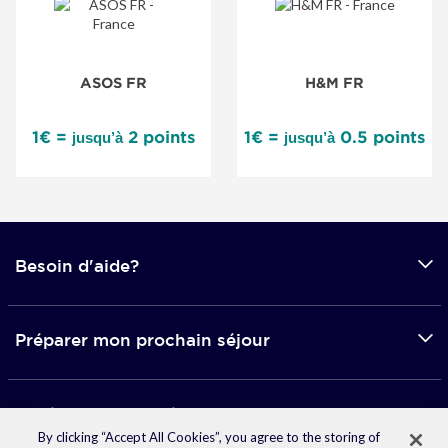
ASOS FR
H&M FR
1€ =
2 points
1€ =
0.5 points
jusqu’à
jusqu’à
Besoin d'aide?
Préparer mon prochain séjour
Applications mobile
By clicking “Accept All Cookies”, you agree to the storing of