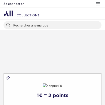
Se connecter
Me
Rechercher
Rechercher
bonprix
FR
1€ = 2 points
-
Bons