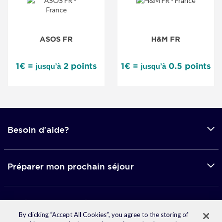
ASOS FR
H&M FR
1€ =
2 points
1€ =
0.5 points
jusqu’à
jusqu’à
Besoin d'aide?
Préparer mon prochain séjour
Applications mobile
By clicking “Accept All Cookies”, you agree to the storing of