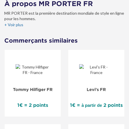
À propos MR PORTER FR
MR PORTER est la première destination mondiale de style en ligne
pour les hommes.
MR PORTER combine une sélection étroitement éditée des
+ Voir plus
principaux designers mondiaux masculins avec des conseils de
style expert et une revue hebdomadaire contenant des éditoriaux
Commerçants similaires
style et life-style.
En tant que dernier ajout à la famille NET-A-PORTER, MR PORTER
bénéficie de plus de dix ans d'expérience de vente au détail de luxe
en ligne.
Tommy Hilfiger FR
Levi's FR
1€ = 2 points
1€ =
2 points
à partir de