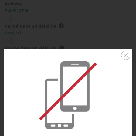
Acheter
Aujourd'hui
Validé dans un délai de
i
5 jour(s)
Versés dans un délai de
i
45 jour(s)
Conditions d'achat
La récompense est calculée sur le montant d'achat HT et hors frais
de port. La récompense sera moins élevée sur les produits à prix
réduit, ceux avec code promo.
***
L’utilisation de codes promo non affichés sur ce site peut invalider
les récompenses. Les récompenses ne sont pas calculées sur les
frais d’expédition / de manutention / de livraison ni sur les taxes
associées à votre région (cela peut inclure, mais sans s’y limiter, la
TVA, la GST, etc.).