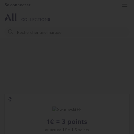
Se connecter
Me
Rechercher
Rechercher
Swarovski
FR
1€ = 3 points
-
Offre
1€ = 1.5 points
au lieu de