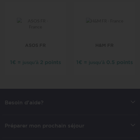
ASOS FR
H&M FR
1€ =
2 points
1€ =
0.5 points
jusqu’à
jusqu’à
Besoin d'aide?
Préparer mon prochain séjour