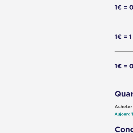
1€ = 
1€ = 1
1€ = 
Quan
Acheter
Aujourd'
Cond