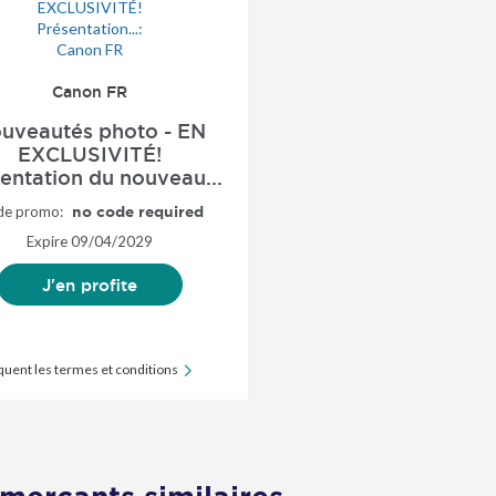
Canon FR
uveautés photo - EN
EXCLUSIVITÉ!
entation du nouveau...
de promo:
no code required
Expire
09/04/2029
J'en profite
iquent les termes et conditions