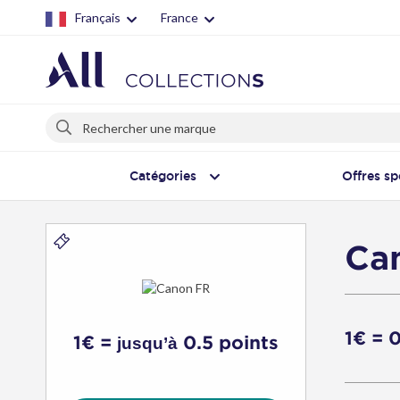
Français
France
Rechercher
Rechercher
Catégories
Offres sp
Ca
Canon
FR
-
Bons
1€ = 
1€ =
0.5 points
jusqu’à
d'achat