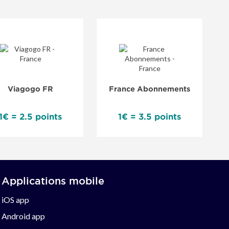
Viagogo FR
France Abonnements
1€ = 2.5 points
1€ = 3.5 points
Applications mobile
iOS app
Android app