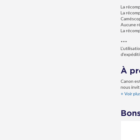
La récomp
La récomp
Caméscope
Aucune ré
La récomp
***
L’utilisa
d’expéditi
À pr
Canon est
nous invit
+ Voir plu
Bons