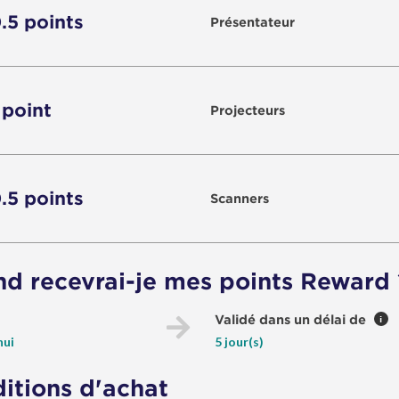
0.5 points
Présentateur
 point
Projecteurs
0.5 points
Scanners
d recevrai-je mes points Reward 
Validé dans un délai de
i
hui
5 jour(s)
itions d'achat