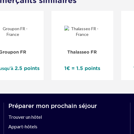
erçants similaires
Groupon FR
Thalasseo FR
2.5 points
1€ = 1.5 points
jusqu’à
Préparer mon prochain séjour
Trouver un hôtel
Appart-hôtels