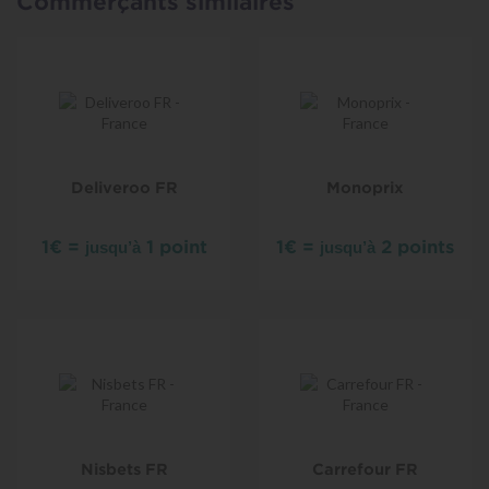
Commerçants similaires
Notre prix de base est seulement de 15,99€, la livraison est
gratuite est notre box contient une valeure de produits supérieure
à 29,00€.
Deliveroo FR
Monoprix
1€ =
1 point
1€ =
2 points
jusqu’à
jusqu’à
Nisbets FR
Carrefour FR