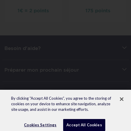
1€ = 2 points
175 points
Besoin d'aide?
Préparer mon prochain séjour
Applications mobile
By clicking “Accept All Cookies”, you agree to the storing of
cookies on your device to enhance site navigation, analyze
site usage, and assist in our marketing efforts.
© 2026 Accor -
Mentions légales
-
Données personnelles
Facebook
Twitter
Linkedin
Instagram
Pinterest
Youtube
Cookies Settings
Accept All Cookies