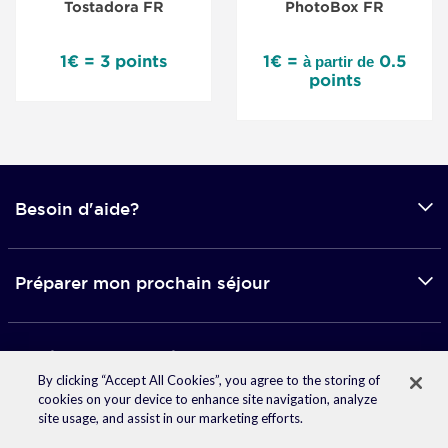
Tostadora FR
PhotoBox FR
1€ = 3 points
1€ =
0.5
à partir de
points
Besoin d'aide?
Préparer mon prochain séjour
Applications mobile
By clicking “Accept All Cookies”, you agree to the storing of
cookies on your device to enhance site navigation, analyze
site usage, and assist in our marketing efforts.
© 2026 Accor -
Mentions légales
-
Données personnelles