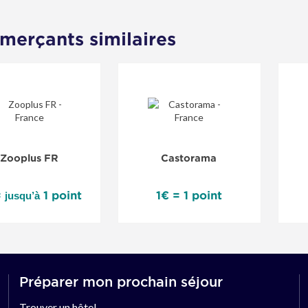
t chez Luminaire.fr, vous bénéficiez de nombreux avantages : livraison o
rvice de montage.
erçants similaires
lus
Zooplus FR
Castorama
at
=
1 point
1€ = 1 point
jusqu’à
Préparer mon prochain séjour
Trouver un hôtel