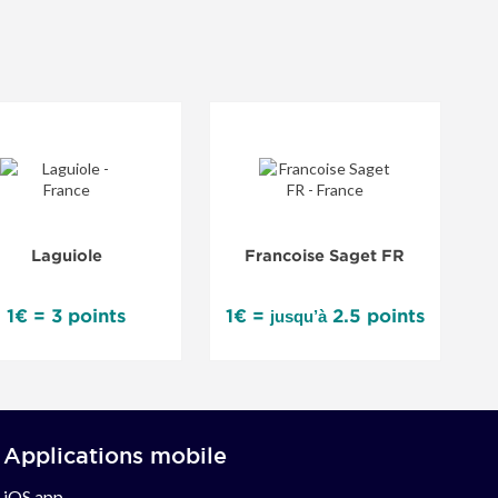
fferte dès 99 € d’achats, les retours gratuits sous 50 jours ou
Laguiole
Francoise Saget FR
1€ = 3 points
1€ =
2.5 points
jusqu’à
Applications mobile
iOS app