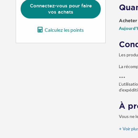
Quan
Connectez-vous pour faire
vos achats
Acheter
Aujourd'
Calculez les points
Cond
Les produ
La récomp
***
L’utilisa
d’expéditi
À pr
Vous ne le
Chacun a 
+ Voir plu
jardin ou 