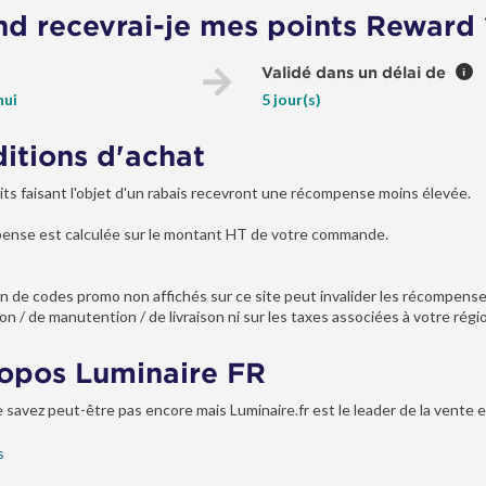
d recevrai-je mes points Reward 
Validé dans un délai de
i
hui
5 jour(s)
itions d'achat
its faisant l'objet d'un rabais recevront une récompense moins élevée.
ense est calculée sur le montant HT de votre commande.
tion de codes promo non affichés sur ce site peut invalider les récompens
on / de manutention / de livraison ni sur les taxes associées à votre région 
opos Luminaire FR
 savez peut-être pas encore mais Luminaire.fr est le leader de la vente e
besoin de s’éclairer, nous vous proposons un très large choix de luminair
s
le bureau.