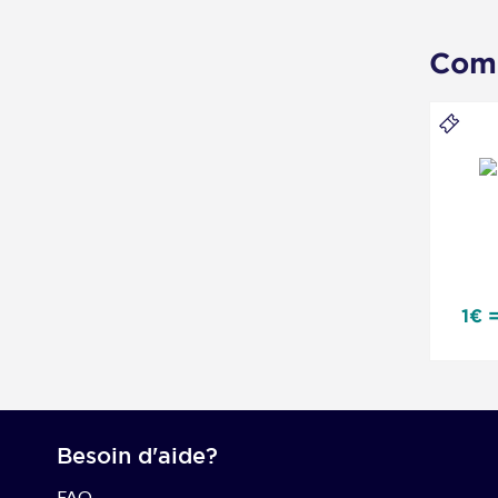
En achetan
encore se
Comm
Zoop
FR
-
Bons
d'ach
1€ 
Besoin d'aide?
FAQ