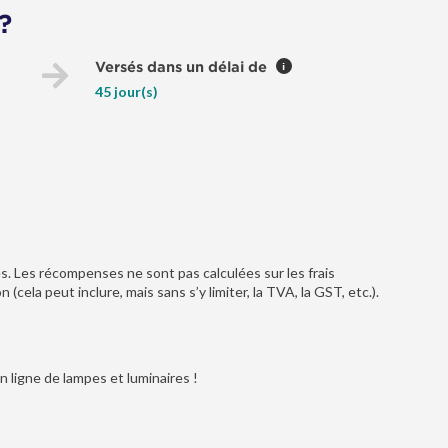
?
Versés dans un délai de
i
45 jour(s)
es. Les récompenses ne sont pas calculées sur les frais
(cela peut inclure, mais sans s’y limiter, la TVA, la GST, etc.).
n ligne de lampes et luminaires !
es, plus de 43 000 références actuellement, pour la maison, le