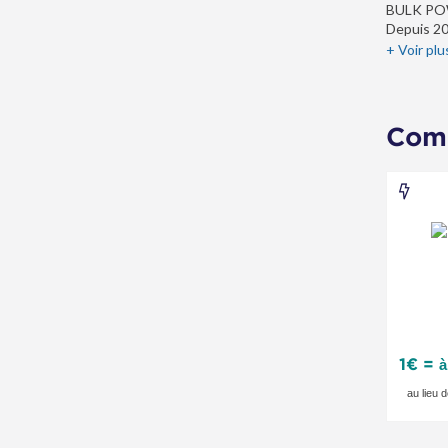
BULK POWD
Depuis 20
produits 
+ Voir plu
de compét
Comm
i-
Run.f
-
Offr
spéci
1€ =
à
au lieu 