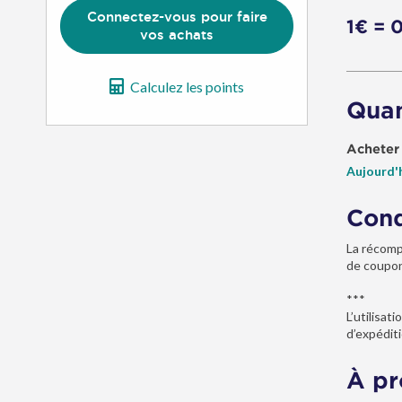
Connectez-vous pour faire
1€ = 
vos achats
Calculez les points
Quan
Acheter
Aujourd'
Cond
La récomp
de coupon
***
L’utilisa
d’expéditi
À pr