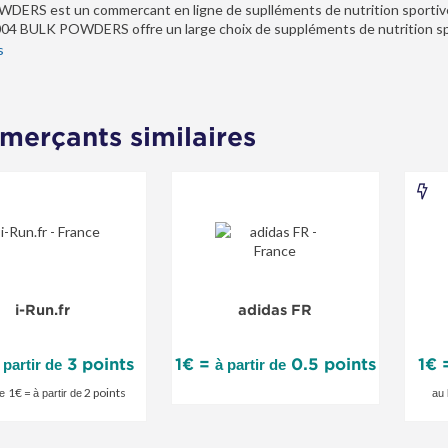
ERS est un commercant en ligne de suplléments de nutrition sportive qu
04 BULK POWDERS offre un large choix de suppléments de nutrition sport
BULK POWDERS incluent des suppléments de santé et bien-etre mais auss
s
ition et de bodybuilding.
erçants similaires
Ni
r
St
FR
e
-
i-Run.fr
adidas FR
ale
Of
spé
3 points
1€ =
0.5 points
1€
 partir de
à partir de
1€ =
2 points
de
à partir de
au 