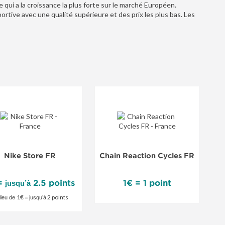
i a la croissance la plus forte sur le marché Européen.
ive avec une qualité supérieure et des prix les plus bas. Les
i et surtout des produits spécifiques a la pratique sportive
ke
ore
Nike Store FR
Chain Reaction Cycles FR
fre
ciale
 =
2.5 points
1€ = 1 point
jusqu’à
1€ =
2 points
lieu de
jusqu’à