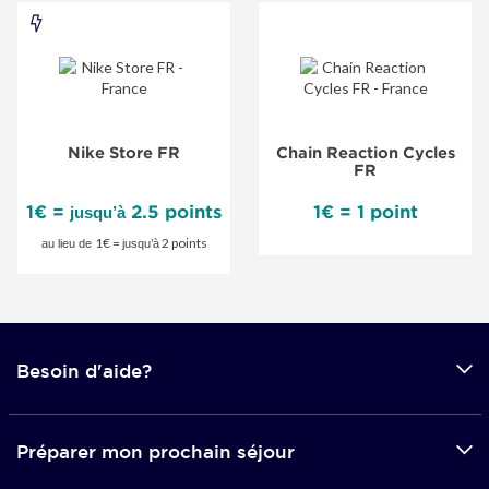
Nike
Store
FR
-
Nike Store FR
Chain Reaction Cycles
Offre
FR
spéciale
1€ =
2.5 points
1€ = 1 point
jusqu’à
1€ =
2 points
au lieu de
jusqu’à
Besoin d'aide?
Préparer mon prochain séjour