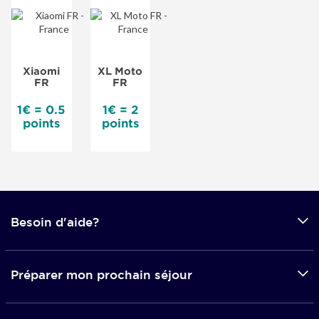
Xiaomi
XL Moto
FR
FR
1€ = 0.5
1€ = 2
points
points
Besoin d'aide?
Préparer mon prochain séjour